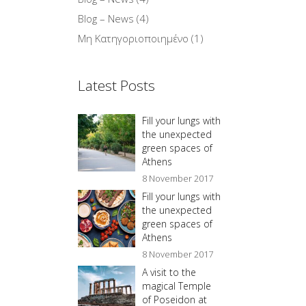
Blog – News
(4)
Μη Κατηγοριοποιημένο
(1)
Latest Posts
Fill your lungs with
the unexpected
green spaces of
Athens
8 November 2017
Fill your lungs with
the unexpected
green spaces of
Athens
8 November 2017
A visit to the
magical Temple
of Poseidon at