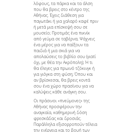
λόφους, τα πάρκα και τα άλση
που θα βρεις στο κέντρο της
Αθήνας. Έχεις διάθεση για
παγωτάκι ή για χαλαρό καφέ πριν
ή μετά μια επίσκεψή σου σε
μουσείο; Προτιμάς ένα πικνίκ
από γεύμα σε ταβέρνα; Ψάχνεις
ένα μέρος για να παίξουν τα
παιδιά ή μια σκιά για να
απολαύσεις το βιβλίο σου (γιατί
όχι, με θέα την Ακρόπολη); Ή τι
θα έλεγες για πρωινό τζόκινγκ ή
για γιόγκα στη φύση; Όπου και
αν βρίσκεσαι, θα βρεις κοντά
σου ένα χώρο πρασίνου για να
καλύψεις κάθε ανάγκη σου.
Οι πράσινοι «πνεύμονες» της
Αθήνας προσφέρουν την
αναγκαία, καθημερινή δόση
φρεσκάδας και δροσιάς.
Παράλληλα εξισορροπούν τέλεια
την ενέργεια και το βουή των