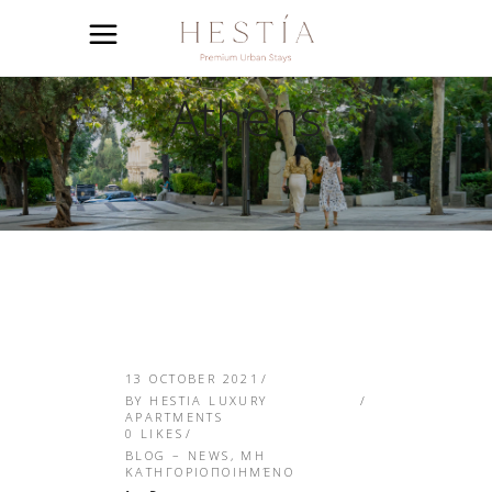
Hestia Luxury
Apartments |
Athens
13 OCTOBER 2021
BY
HESTIA LUXURY
APARTMENTS
0
LIKES
BLOG – NEWS
,
ΜΗ
ΚΑΤΗΓΟΡΙΟΠΟΙΗΜΈΝΟ