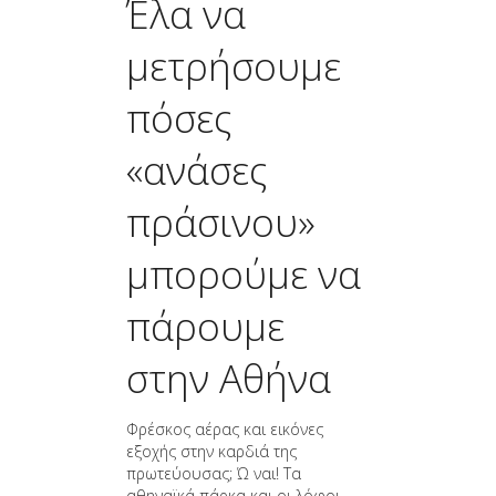
Έλα να
μετρήσουμε
πόσες
«ανάσες
πράσινου»
μπορούμε να
πάρουμε
στην Αθήνα
Φρέσκος αέρας και εικόνες
εξοχής στην καρδιά της
πρωτεύουσας; Ώ ναι! Τα
αθηναϊκά πάρκα και οι λόφοι